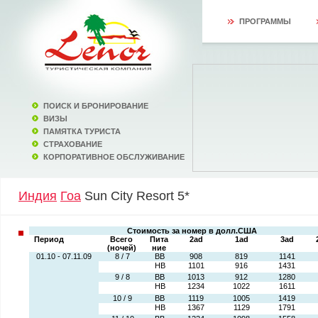
ПРОГРАММЫ
ПОИСК И БРОНИРОВАНИЕ
ВИЗЫ
ПАМЯТКА ТУРИСТА
СТРАХОВАНИЕ
КОРПОРАТИВНОЕ ОБСЛУЖИВАНИЕ
Индия
Гоа
Sun City Resort 5*
Стоимость за номер в долл.США
Период
Всего
Пита
2ad
1ad
3ad
(ночей)
ние
01.10 - 07.11.09
8 / 7
BB
908
819
1141
HB
1101
916
1431
9 / 8
BB
1013
912
1280
HB
1234
1022
1611
10 / 9
BB
1119
1005
1419
HB
1367
1129
1791