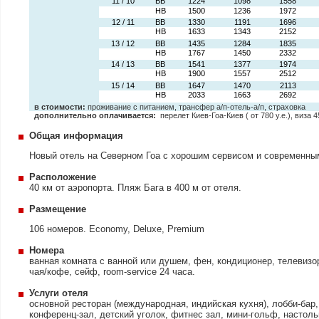
11 / 10
BB
1224
1098
1558
HB
1500
1236
1972
12 / 11
BB
1330
1191
1696
HB
1633
1343
2152
13 / 12
BB
1435
1284
1835
HB
1767
1450
2332
14 / 13
BB
1541
1377
1974
HB
1900
1557
2512
15 / 14
BB
1647
1470
2113
HB
2033
1663
2692
в стоимости:
проживание с питанием, трансфер а/п-отель-а/п, страховка
дополнительно оплачивается:
перелет Киев-Гоа-Киев ( от 780 у.е.), виза 4
Общая информация
Новый отель на Северном Гоа с хорошим сервисом и современны
Расположение
40 км от аэропорта. Пляж Бага в 400 м от отеля.
Размещение
106 номеров. Economy, Deluxe, Premium
Номера
ванная комната с ванной или душем, фен, кондиционер, телевизо
чая/кофе, сейф, room-service 24 часа.
Услуги отеля
основной ресторан (международная, индийская кухня), лобби-бар, 
конференц-зал, детский уголок, фитнес зал, мини-гольф, настоль