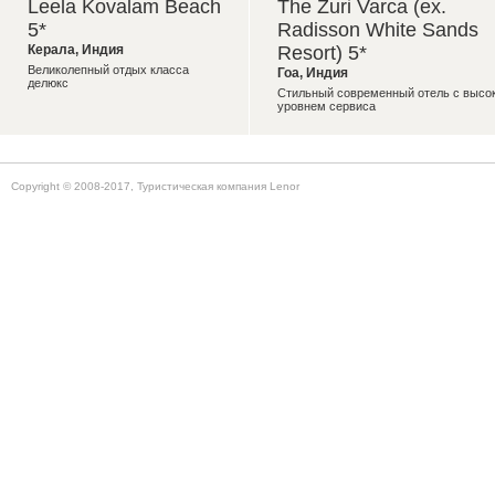
Leela Kovalam Beach
The Zuri Varca (ex.
5*
Radisson White Sands
Керала
,
Индия
Resort) 5*
Великолепный отдых класса
Гоа
,
Индия
делюкс
Стильный современный отель с высо
уровнем сервиса
Copyright © 2008-2017, Туристическая компания Lenor