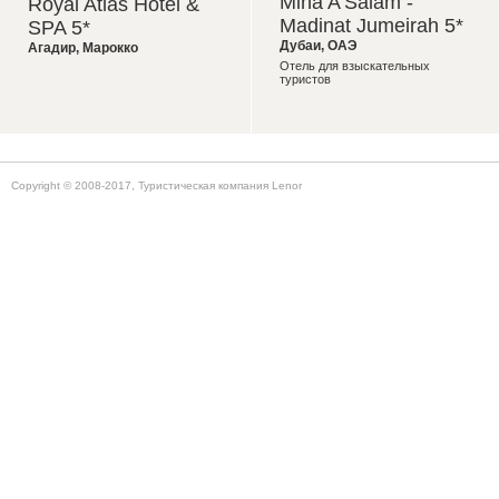
Mina A'Salam -
Royal Atlas Hotel &
Madinat Jumeirah 5*
SPA 5*
Дубаи
,
ОАЭ
Агадир
,
Марокко
Отель для взыскательных
туристов
Copyright © 2008-2017, Туристическая компания Lenor