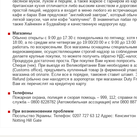
овсяной мукой, луком и перцем, а также жаркое с гарниром из к
британская кухня отличается либо высоким качеством и дорогови
простой пищей, недорога и входит в меню любого из встречающи
кафе и барах Вам предложат "английский завтрак", который обычн
легкой закуски, чая или кофе "каппучино". В знаменитых пабах п
также Хайнекен и Будвайзер и качественную недорогую еду.
Магазины
Обычно открыты с 9:00 до 17:30 с понедельника по пятницу, хотя
18:00, а по средам или четвергам до 19:00/20:00 и с 9:00 до 13:0
работать по воскресеньям. Все магазины оснащены специальным
видеокамерами, осуществляющими строгий надзор за соблюдени
делаете крупные покупки, то можете получить обратно НДС-налог
Процедура достаточно проста. При покупке Вам нужно попросить 
Cheque (чек). При выезде из Великобритании Вам необходимо в а
(Customs office), предъявить купленный товар (в фирменной упаков
магазина об оплате. Если все в порядке, таможня ставит штамп. З
Refund (обычно они находятся в аэропортах при магазинах Duty F
Вам их перечислят на кредитную карту.
Телефоны
Пожарная охрана, полиция и скорая помощь – 999, 112; справки п
служба – 0800 8228782 (Автомобильная ассоциация) или 0800 887
При возникновении проблемм
Посольство Украины. Телефон: 0207 727 63 12 Адрес: Кенсингтон
Notting Hill Gate