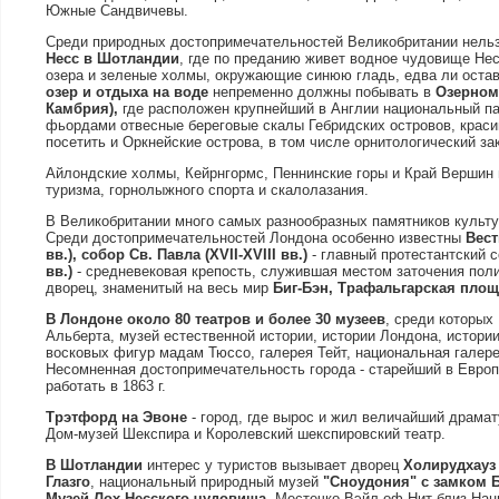
Южные Сандвичевы.
Среди природных достопримечательностей Великобритании нельз
Несс в Шотландии
, где по преданию живет водное чудовище Не
озера и зеленые холмы, окружающие синюю гладь, едва ли оста
озер и отдыха на воде
непременно должны побывать в
Озерном
Камбрия),
где расположен крупнейший в Англии национальный па
фьордами отвесные береговые скалы Гебридских островов, красив
посетить и Оркнейские острова, в том числе орнитологический зак
Айлондские холмы, Кейрнгормс, Пеннинские горы и Край Вершин
туризма, горнолыжного спорта и скалолазания.
В Великобритании много самых разнообразных памятников культу
Среди достопримечательностей Лондона особенно известны
Вест
вв.), собор Св. Павла (XVII-XVIII вв.)
- главный протестантский 
вв.)
- средневековая крепость, служившая местом заточения поли
дворец, знаменитый на весь мир
Биг-Бэн, Трафальгарская площ
В Лондоне около 80 театров и более 30 музеев
, среди которых
Альберта, музей естественной истории, истории Лондона, истории
восковых фигур мадам Тюссо, галерея Тейт, национальная галер
Несомненная достопримечательность города - старейший в Европ
работать в 1863 г.
Трэтфорд на Эвоне
- город, где вырос и жил величайший драмат
Дом-музей Шекспира и Королевский шекспировский театр.
В Шотландии
интерес у туристов вызывает дворец
Холирудхауз
Глазго
, национальный природный музей
"Сноудония" с замком 
Музей Лох-Несского чудовища
. Местечко Вэйл оф Нит близ Нац