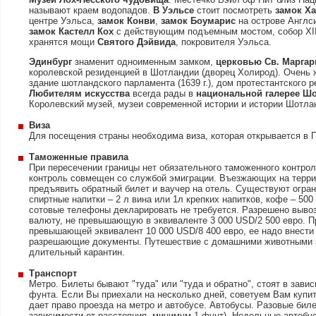
называют краем водопадов.
В Уэльсе
стоит посмотреть
замок Х
центре Уэльса,
замок Конви
,
замок Боумарис
на острове Англс
замок Кастелл Кох
с действующим подъемным мостом, собор XII
хранятся мощи
Святого Дэйвида
, покровителя Уэльса.
Эдинбург
знаменит одноименным замком,
церковью Св. Марга
королевской резиденцией в Шотландии (дворец Холирод). Очень ж
здание шотландского парламента (1639 г.), дом протестантского 
Любителям искусства
всегда рады в
национальной галерее Ш
Королевский музей, музеи современной истории и истории Шотлан
Виза
Для посещения страны необходима виза, которая открывается в 
Таможенные правила
При пересечении границы нет обязательного таможенного контро
контроль совмещен со службой эмиграции. Въезжающих на террит
предъявить обратный билет и ваучер на отель. Существуют ограни
спиртные напитки – 2 л вина или 1л крепких напитков, кофе – 500 г
сотовые телефоны декларировать не требуется. Разрешено выво
валюту, не превышающую в эквиваленте 3 000 USD/2 500 евро. П
превышающей эквивалент 10 000 USD/8 400 евро, ее надо внести
разрешающие документы. Путешествие с домашними животными 
длительный карантин.
Транспорт
Метро. Билеты бывают "туда" или "туда и обратно", стоят в зави
фунта. Если Вы приехали на несколько дней, советуем Вам купить 
дает право проезда на метро и автобусе. Автобусы. Разовые биле
зависимости от расстояния, минимум 1 фунт). Недельные автобу