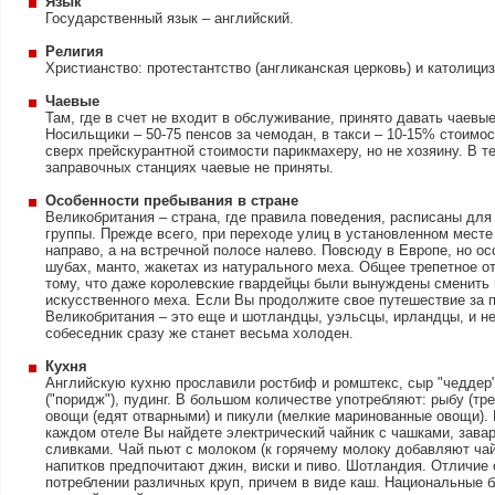
Язык
Государственный язык – английский.
Религия
Христианство: протестантство (англиканская церковь) и католици
Чаевые
Там, где в счет не входит в обслуживание, принято давать чаевы
Носильщики – 50-75 пенсов за чемодан, в такси – 10-15% стоимос
сверх прейскурантной стоимости парикмахеру, но не хозяину. В те
заправочных станциях чаевые не приняты.
Особенности пребывания в стране
Великобритания – страна, где правила поведения, расписаны для
группы. Прежде всего, при переходе улиц в установленном месте
направо, а на встречной полосе налево. Повсюду в Европе, но ос
шубах, манто, жакетах из натурального меха. Общее трепетное о
тому, что даже королевские гвардейцы были вынуждены сменить
искусственного меха. Если Вы продолжите свое путешествие за п
Великобритания – это еще и шотландцы, уэльсцы, ирландцы, и не
собеседник сразу же станет весьма холоден.
Кухня
Английскую кухню прославили ростбиф и ромштекс, сыр "чеддер" 
("поридж"), пудинг. В большом количестве употребляют: рыбу (тре
овощи (едят отварными) и пикули (мелкие маринованные овощи). 
каждом отеле Вы найдете электрический чайник с чашками, завар
сливками. Чай пьют с молоком (к горячему молоку добавляют чай,
напитков предпочитают джин, виски и пиво. Шотландия. Отличие 
потреблении различных круп, причем в виде каш. Национальные б