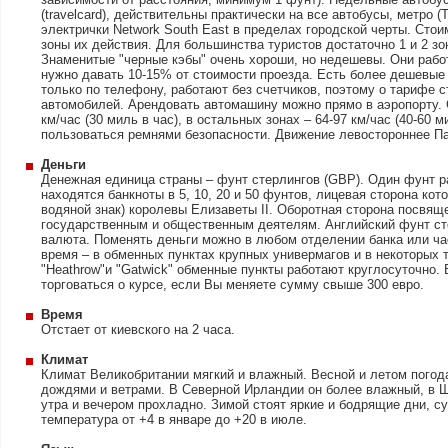
(travelcard), действительны практически на все автобусы, метро (T
электрички Network South East в пределах городской черты. Стои
зоны их действия. Для большинства туристов достаточно 1 и 2 зон
Знаменитые "черные кэбы" очень хороши, но недешевы. Они рабо
нужно давать 10-15% от стоимости проезда. Есть более дешевые
только по телефону, работают без счетчиков, поэтому о тарифе с
автомобилей. Арендовать автомашину можно прямо в аэропорту. 
км/час (30 миль в час), в остальных зонах – 64-97 км/час (40-60 
пользоваться ремнями безопасности. Движение левостороннее Па
Деньги
Денежная единица страны – фунт стерлингов (GBP). Один фунт р
находятся банкноты в 5, 10, 20 и 50 фунтов, лицевая сторона кот
водяной знак) королевы Елизаветы II. Оборотная сторона посвя
государственным и общественным деятелям. Английский фунт ст
валюта. Поменять деньги можно в любом отделении банка или ча
время – в обменных пунктах крупных универмагов и в некоторых т
"Heathrow"и "Gatwick" обменные пункты работают круглосуточно. 
торговаться о курсе, если Вы меняете сумму свыше 300 евро.
Время
Отстает от киевского на 2 часа.
Климат
Климат Великобритании мягкий и влажный. Весной и летом погод
дождями и ветрами. В Северной Ирландии он более влажный, в 
утра и вечером прохладно. Зимой стоят яркие и бодрящие дни, с
температура от +4 в январе до +20 в июле.