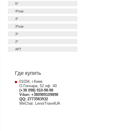
5*
4*sup
4*
3*sup
3*
2*
APT
Где купить
01034, г.Киев
О.Гончара, 52 оф. 40
(+38 098) 910-98-98
Viber: +380989109898
QQ: 2773583932
WeChat: LenorTravelUA