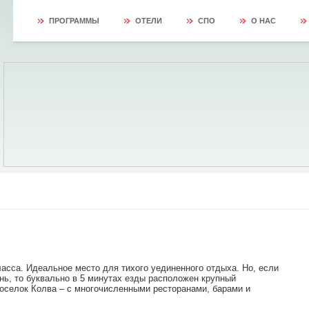
ПРОГРАММЫ
ОТЕЛИ
СПО
О НАС
асса. Идеальное место для тихого уединенного отдыха. Но, если
нь, то буквально в 5 минутах езды расположен крупный
поселок Колва – с многочисленными ресторанами, барами и