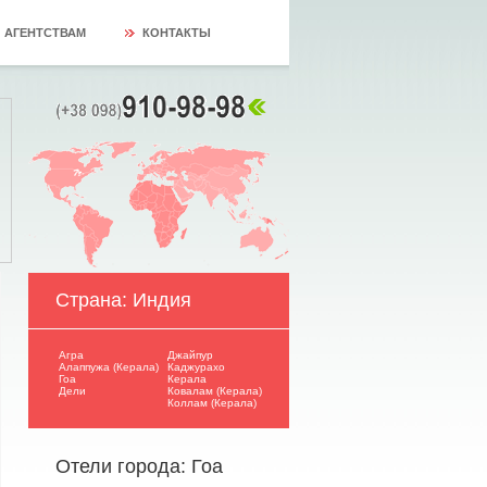
АГЕНТСТВАМ
КОНТАКТЫ
Страна: Индия
Агра
Джайпур
Алаппужа (Керала)
Каджурахо
Гоа
Керала
Дели
Ковалам (Керала)
Коллам (Керала)
Отели города: Гоа