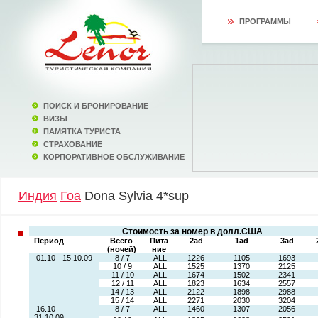
ПРОГРАММЫ
ПОИСК И БРОНИРОВАНИЕ
ВИЗЫ
ПАМЯТКА ТУРИСТА
СТРАХОВАНИЕ
КОРПОРАТИВНОЕ ОБСЛУЖИВАНИЕ
Индия
Гоа
Dona Sylvia 4*sup
Стоимость за номер в долл.США
Период
Всего
Пита
2ad
1ad
3ad
(ночей)
ние
01.10 - 15.10.09
8 / 7
ALL
1226
1105
1693
10 / 9
ALL
1525
1370
2125
11 / 10
ALL
1674
1502
2341
12 / 11
ALL
1823
1634
2557
14 / 13
ALL
2122
1898
2988
15 / 14
ALL
2271
2030
3204
16.10 -
8 / 7
ALL
1460
1307
2056
31.10.09