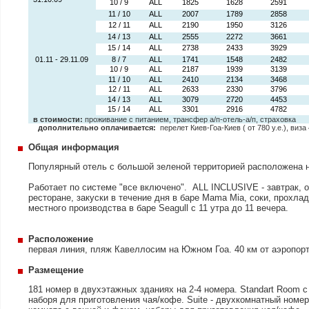
10 / 9
ALL
1825
1628
2591
11 / 10
ALL
2007
1789
2858
12 / 11
ALL
2190
1950
3126
14 / 13
ALL
2555
2272
3661
15 / 14
ALL
2738
2433
3929
01.11 - 29.11.09
8 / 7
ALL
1741
1548
2482
10 / 9
ALL
2187
1939
3139
11 / 10
ALL
2410
2134
3468
12 / 11
ALL
2633
2330
3796
14 / 13
ALL
3079
2720
4453
15 / 14
ALL
3301
2916
4782
в стоимости:
проживание с питанием, трансфер а/п-отель-а/п, страховка
дополнительно оплачивается:
перелет Киев-Гоа-Киев ( от 780 у.е.), виза
Общая информация
Популярный отель с большой зеленой территорией расположена
Работает по системе "все включено". ALL INCLUSIVE - завтрак, 
ресторане, закуски в течение дня в баре Mama Mia, соки, прохла
местного производства в баре Seagull c 11 утра до 11 вечера.
Расположение
первая линия, пляж Кавеллосим на Южном Гоа. 40 км от аэропорт
Размещение
181 номер в двухэтажных зданиях на 2-4 номера. Standart Room 
наборя для приготовления чая/кофе. Suite - двухкомнатный номер